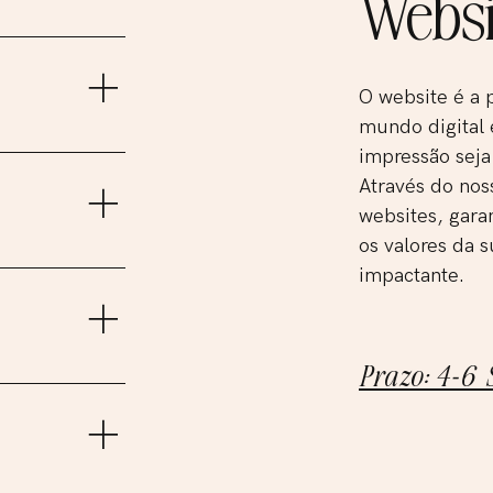
Websi
ntos para os
a marca, o seu
a incrível para
O website é a 
mundo digital 
 um mood board,
impressão seja
a, um logo
Através do nos
 fazer toda a
websites, gara
os valores da s
completinho,
impactante.
ue precisa
nsistente e
Prazo: 4-6
de cartão de
da mais bonito e