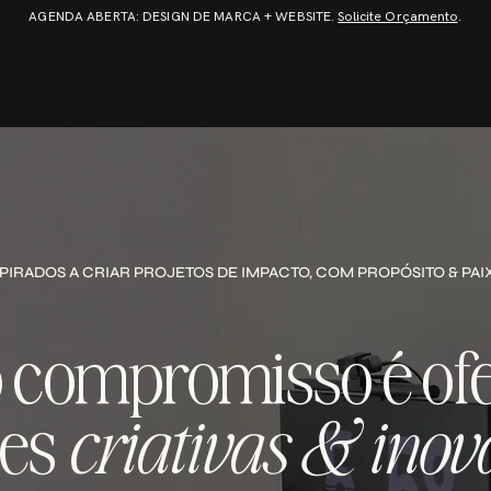
AGENDA ABERTA: DESIGN DE MARCA + WEBSITE.
Solicite Orçamento
.
ME
WHO WE ARE
PROJECTS
HOME
CON
PIRADOS A CRIAR PROJETOS DE IMPACTO, COM PROPÓSITO & PAI
 compromisso é of
ões
criativas & inov