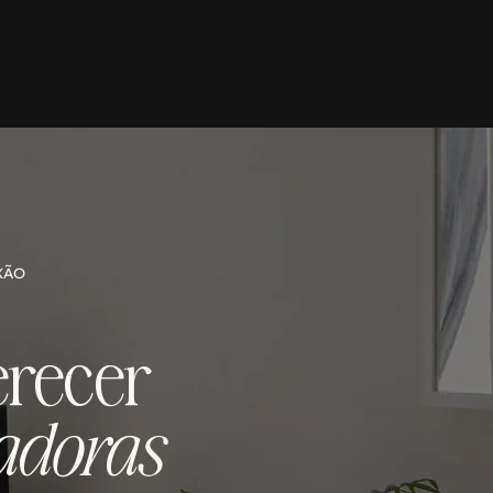
TACT
XÃO
erecer
adoras