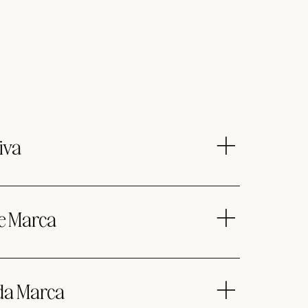
iva
 ao sucesso! Nós vamos olhar juntos para os
resariais, a personalidade da sua marca, o seu
de Marca
sar em como criar uma experiência incrível para
ais que mil palavras! Incluímos um mood board,
 incrível, uma tipografia perfeita, um logo
 da Marca
ários e símbolos da marca que vão fazer toda a