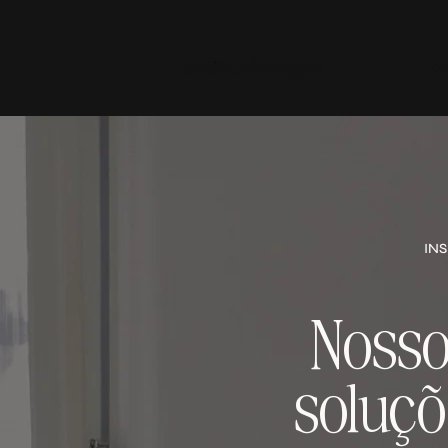
HO
INS
Nosso
soluç