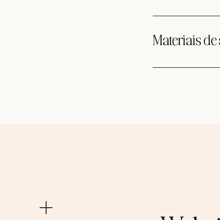
Saiba como usar s
com mais de 20 pág
Materiais de
saber sobre como 
incrível.
Aparência é tudo! I
visita e gráficos d
profissional.