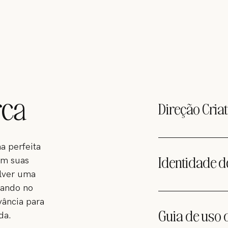
rca
Direção Criat
Vamos juntos rumo
a perfeita
seus objetivos emp
Identidade 
em suas
público-alvo e pen
olver uma
eles.
sando no
Uma imagem vale m
vância para
uma paleta de cores
Guia de uso
da.
principal e secund
diferença.