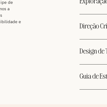
Exploraçã
sairá com seu d
uipe de
nova casa digit
mos a
vindouros.
Uma visão estra
as
empresariais e
ibilidade e
Direção Cr
Inclui fotos do 
grade, recursos 
Design de 
Templates person
Instagram.
Guia de Es
Um guia detalha
Instagram de fo