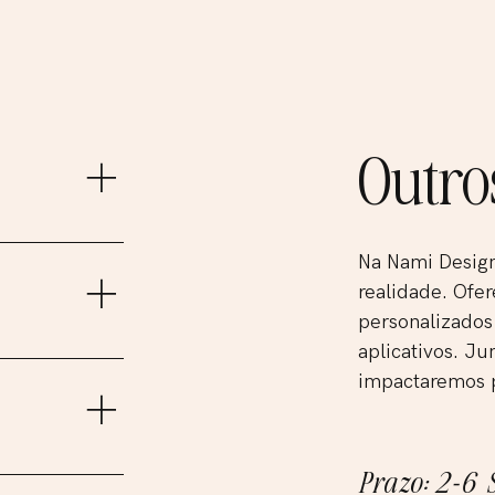
Outro
ctantes que
Na Nami Design
sagem de
realidade. Of
personalizados
aplicativos. Ju
nais que
impactaremos p
mos a criar uma
 design de
Prazo: 2-6