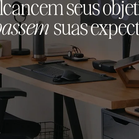
lcancem seus objet
passem
suas expect