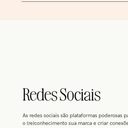
Vamos planejar juntos a estratégia do seu novo site
e tornar seu conteúdo acessível ao seu público. O
design personalizado e otimizado para dispositivos
Wix. Para garantir sua tranquilidade, também dispo
vídeos tutoriais para ajudá-lo a navegar no site por 
suporte técnico por uma semana após o lançament
Redes Sociais
As redes sociais são plataformas poderosas p
o (re)conhecimento sua marca e criar conexõ