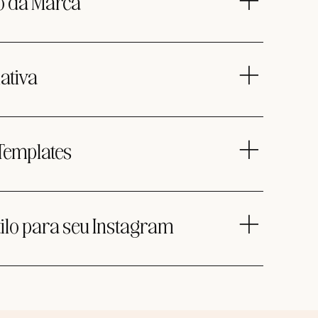
o da Marca
esign estratégico e intencional em posição e uma
al para se conectar com o seu público por anos
tégica do seu conteúdo atual e objetivos
 como podemos elevar sua presença no Instagram.
iativa
perfil, capas para destaques, dicas de estilo para sua
de fotos de estoque e escrita para sua bio.
Templates
alizados para posts e histórias reutilizáveis no
tilo para seu Instagram
do destinado a educá-lo sobre como usar seu
rma coesa e intencional.